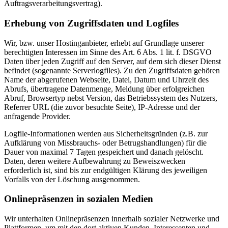
Auftragsverarbeitungsvertrag).
Erhebung von Zugriffsdaten und Logfiles
Wir, bzw. unser Hostinganbieter, erhebt auf Grundlage unserer
berechtigten Interessen im Sinne des Art. 6 Abs. 1 lit. f. DSGVO
Daten über jeden Zugriff auf den Server, auf dem sich dieser Dienst
befindet (sogenannte Serverlogfiles). Zu den Zugriffsdaten gehören
Name der abgerufenen Webseite, Datei, Datum und Uhrzeit des
Abrufs, übertragene Datenmenge, Meldung über erfolgreichen
Abruf, Browsertyp nebst Version, das Betriebssystem des Nutzers,
Referrer URL (die zuvor besuchte Seite), IP-Adresse und der
anfragende Provider.
Logfile-Informationen werden aus Sicherheitsgründen (z.B. zur
Aufklärung von Missbrauchs- oder Betrugshandlungen) für die
Dauer von maximal 7 Tagen gespeichert und danach gelöscht.
Daten, deren weitere Aufbewahrung zu Beweiszwecken
erforderlich ist, sind bis zur endgültigen Klärung des jeweiligen
Vorfalls von der Löschung ausgenommen.
Onlinepräsenzen in sozialen Medien
Wir unterhalten Onlinepräsenzen innerhalb sozialer Netzwerke und
Plattformen, um mit den dort aktiven Kunden, Interessenten und