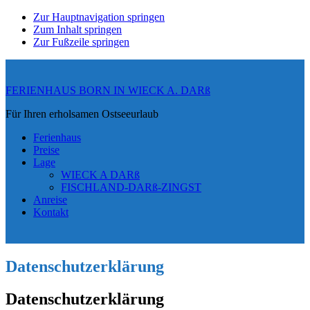
Zur Hauptnavigation springen
Zum Inhalt springen
Zur Fußzeile springen
FERIENHAUS BORN IN WIECK A. DARß
Für Ihren erholsamen Ostseeurlaub
Ferienhaus
Preise
Lage
WIECK A DARß
FISCHLAND-DARß-ZINGST
Anreise
Kontakt
Datenschutzerklärung
Datenschutzerklärung