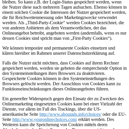
bleiben. So kann z.B. der Login-Status gespeichert werden, wenn
die Nutzer diese nach mehreren Tagen aufsuchen. Ebenso können in
einem solchen Cookie die Interessen der Nutzer gespeichert werden,
die für Reichweitenmessung oder Marketingzwecke verwendet
werden. Als „Third-Party-Cookie“ werden Cookies bezeichnet, die
von anderen Anbietern als dem Verantwortlichen, der das
Onlineangebot betreibt, angeboten werden (andernfalls, wenn es nur
dessen Cookies sind spricht man von „First-Party Cookies“).
Wir können temporäre und permanente Cookies einsetzen und
klären hierüber im Rahmen unserer Datenschutzerklärung auf.
Falls die Nutzer nicht möchten, dass Cookies auf ihrem Rechner
gespeichert werden, werden sie gebeten die entsprechende Option in
den Systemeinstellungen ihres Browsers zu deaktivieren.
Gespeicherte Cookies können in den Systemeinstellungen des
Browsers gelöscht werden. Der Ausschluss von Cookies kann zu
Funktionseinschränkungen dieses Onlineangebotes führen.
Ein genereller Widerspruch gegen den Einsatz der zu Zwecken des
Onlinemarketing eingesetzten Cookies kann bei einer Vielzahl der
Dienste, vor allem im Fall des Trackings, über die US-
amerikanische Seite
http://www.aboutads.info/choices/
oder die EU-
Seite
http://www.youronlinechoices.com/
erklärt werden. Des
Weiteren kann die Speicherung von Cookies mittels deren