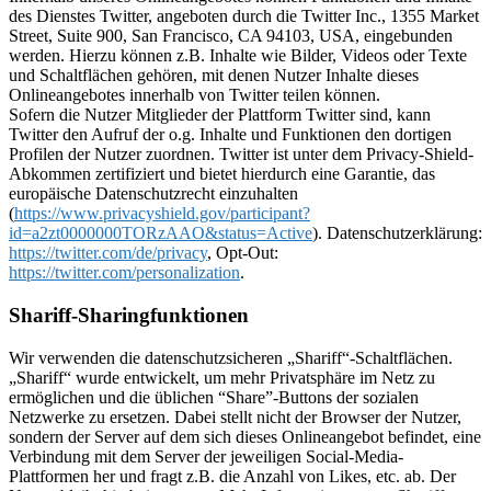
des Dienstes Twitter, angeboten durch die Twitter Inc., 1355 Market
Street, Suite 900, San Francisco, CA 94103, USA, eingebunden
werden. Hierzu können z.B. Inhalte wie Bilder, Videos oder Texte
und Schaltflächen gehören, mit denen Nutzer Inhalte dieses
Onlineangebotes innerhalb von Twitter teilen können.
Sofern die Nutzer Mitglieder der Plattform Twitter sind, kann
Twitter den Aufruf der o.g. Inhalte und Funktionen den dortigen
Profilen der Nutzer zuordnen. Twitter ist unter dem Privacy-Shield-
Abkommen zertifiziert und bietet hierdurch eine Garantie, das
europäische Datenschutzrecht einzuhalten
(
https://www.privacyshield.gov/participant?
id=a2zt0000000TORzAAO&status=Active
). Datenschutzerklärung:
https://twitter.com/de/privacy
, Opt-Out:
https://twitter.com/personalization
.
Shariff-Sharingfunktionen
Wir verwenden die datenschutzsicheren „Shariff“-Schaltflächen.
„Shariff“ wurde entwickelt, um mehr Privatsphäre im Netz zu
ermöglichen und die üblichen “Share”-Buttons der sozialen
Netzwerke zu ersetzen. Dabei stellt nicht der Browser der Nutzer,
sondern der Server auf dem sich dieses Onlineangebot befindet, eine
Verbindung mit dem Server der jeweiligen Social-Media-
Plattformen her und fragt z.B. die Anzahl von Likes, etc. ab. Der