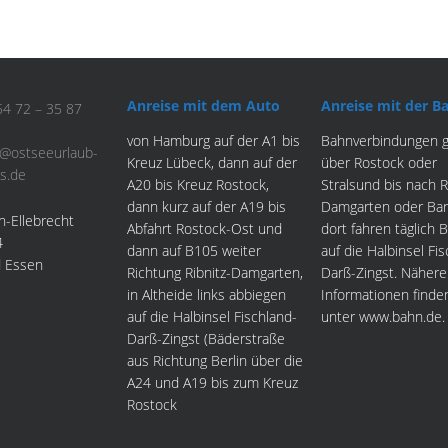
Anreise mit dem Auto
Anreise mit der B
54 72 – 35 87
von Hamburg auf der A1 bis
Bahnverbindungen g
s@ostseeurlaub-
Kreuz Lübeck, dann auf der
über Rostock oder
s.de
A20 bis Kreuz Rostock,
Stralsund bis nach R
dann kurz auf der A19 bis
Damgarten oder Bar
n-Ellebrecht
Abfahrt Rostock-Ost und
dort fahren täglich 
4
dann auf B105 weiter
auf die Halbinsel Fi
 Essen
Richtung Ribnitz-Damgarten,
Darß-Zingst. Nähere
in Altheide links abbiegen
Informationen finde
auf die Halbinsel Fischland-
unter www.bahn.de.
Darß-Zingst (Bäderstraße
aus Richtung Berlin über die
A24 und A19 bis zum Kreuz
Rostock