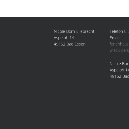
Footer
Nicole Born-Ellebrecht
Telefon
0 
Aspeloh 14
Email:
49152 Bad Essen
ferienhau
wieck-dars
Nicole Bor
Aspeloh 1
49152 Bad