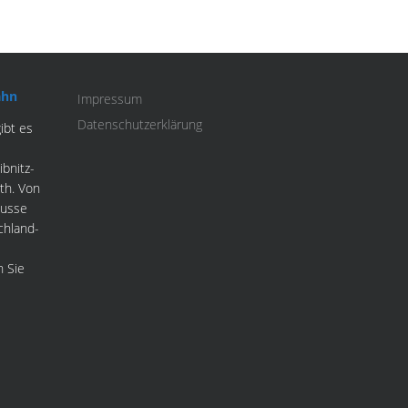
ahn
Impressum
Datenschutzerklärung
ibt es
ibnitz-
th. Von
Busse
schland-
n Sie