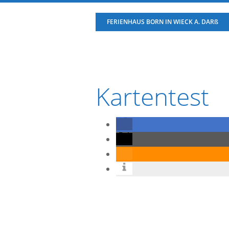
Zur
Zum
Zur
FERIENHAUS BORN IN WIECK A. DARß
Hauptnavigation
Inhalt
Fußzeile
springen
springen
springen
Kartentest
[mapsmarker marker=”1″]